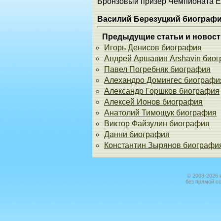
Бронзовый призёр Чемпионата 
Василий Березуцкий биограф
Предыдущие статьи и новост
Игорь Денисов биография
Андрей Аршавин Arshavin био
Павел Погребняк биография
Алехандро Домингес биографи
Александр Горшков биография
Алексей Ионов биография
Анатолий Тимощук биография
Виктор Файзулин биография
Данни биография
Константин Зырянов биографи
© 2008-2026 
без прямой с