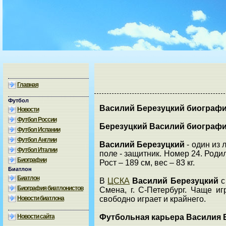
Главная
Футбол
Василий Березуцкий биограф
Новости
Футбол России
Березуцкий Василий биограф
Футбол Испании
Футбол Англии
Василий Березуцкий
- один из 
Футбол Италии
поле - защитник. Номер 24. Родил
Биографии
Рост – 189 см, вес – 83 кг.
Биатлон
Биатлон
В
ЦСКА
Василий Березуцкий
с
Биография биатлонистов
Смена, г. С-Петербург. Чаще иг
Новости биатлона
свободно играет и крайнего.
Новости сайта
Футбольная карьера Василия 