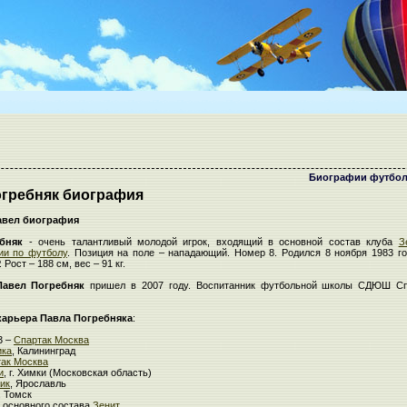
Биографии футбол
огребняк биография
авел биография
бняк
- очень талантливый молодой игрок, входящий в основной состав клуба
З
ии по футболу
. Позиция на поле – нападающий. Номер 8. Родился 8 ноября 1983 год
Рост – 188 см, вес – 91 кг.
Павел Погребняк
пришел в 2007 году. Воспитанник футбольной школы СДЮШ Сп
карьера
Павла Погребняка
:
3 –
Спартак Москва
ика
, Калининград
ак Москва
и
, г. Химки (Московская область)
ик
, Ярославль
, Томск
к основного состава
Зенит