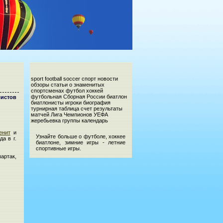
sport football soccer спорт новости
обзоры статьи о знаменитых
спортсменах футбол хоккей
футбольная Сборная России биатлон
истов
биатлонисты игроки биография
турнирная таблица счет результаты
матчей Лига Чемпионов УЕФА
жеребьевка группы календарь
енит
и
Узнайте больше о футболе, хоккее
а в г.
биатлоне, зимние игры - летние
спортивные игры.
артак,