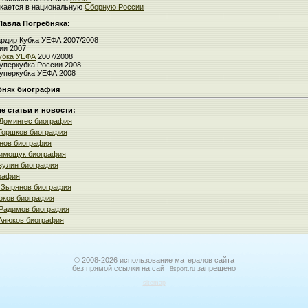
екается в национальную
Сборную России
Павла Погребняка
:
рдир Кубка УЕФА 2007/2008
ии 2007
убка УЕФА
2007/2008
уперкубка России 2008
уперкубка УЕФА 2008
бняк биография
 статьи и новости:
Домингес биография
Горшков биография
нов биография
имощук биография
зулин биография
рафия
 Зырянов биография
оков биография
Радимов биография
Анюков биография
© 2008-2026 использование матералов сайта
без прямой ссылки на сайт
запрещено
8sport.ru
sitemap