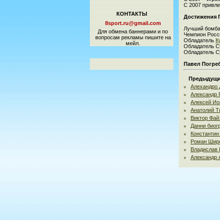
С 2007 привл
КОНТАКТЫ
Достижения
8sport.ru@gmail.com
Лучший бомба
Для обмена баннерами и по
Чемпион Росс
вопросам рекламы пишите на
Обладатель
К
мейл.
Обладатель С
Обладатель С
Павел Погре
Предыдущие
Алехандро 
Александр 
Алексей Ио
Анатолий Т
Виктор Фай
Данни биог
Константин
Роман Шир
Владислав 
Александр 