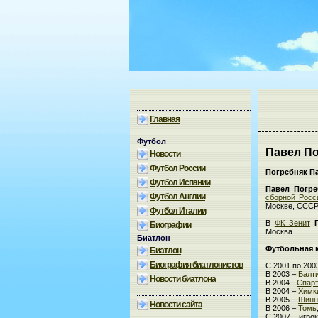
Главная
Футбол
Павел П
Новости
Футбол России
Погребняк П
Футбол Испании
Павел Погре
Футбол Англии
сборной Росс
Москве, СССР. 
Футбол Италии
В
ФК Зенит
Биографии
Москва.
Биатлон
Футбольная 
Биатлон
Биография биатлонистов
С 2001 по 200
В 2003 –
Балт
Новости биатлона
В 2004 -
Спарт
В 2004 –
Химк
В 2005 –
Шинн
Новости сайта
В 2006 –
Томь
С 2007 – игро