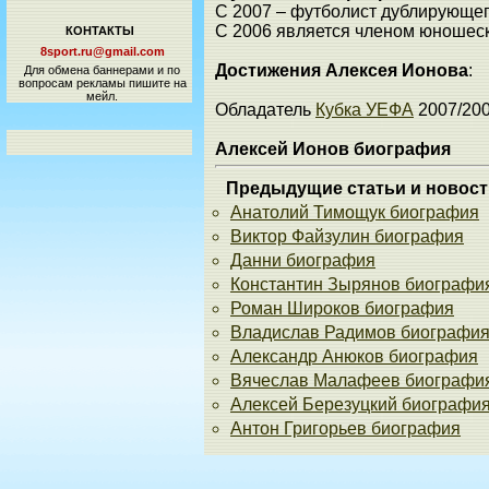
С 2007 – футболист дублирующе
С 2006 является членом юношес
КОНТАКТЫ
8sport.ru@gmail.com
Достижения Алексея Ионова
:
Для обмена баннерами и по
вопросам рекламы пишите на
мейл.
Обладатель
Кубка УЕФА
2007/20
Алексей Ионов биография
Предыдущие статьи и новост
Анатолий Тимощук биография
Виктор Файзулин биография
Данни биография
Константин Зырянов биографи
Роман Широков биография
Владислав Радимов биографи
Александр Анюков биография
Вячеслав Малафеев биографи
Алексей Березуцкий биографи
Антон Григорьев биография