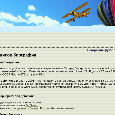
Биографии футбол
енисов биография
рь биография
ов
- молодой талантливый игрок, взращенный в Питере, быстро прогрессирующий при
, возможный сборник. Позиция на поле – полузащитник. Номер 27. Родился 17 мая 198
е, СССР. Рост – 176 см, вес – 75 кг.
рь Денисов
играет с 2001 г., не попадает в состав редко, и практически всегда в этом
на скамейке запасных для возможного усиления атаки.
Игорь Денисов
- игрок настр
ие игры с не очень удачными. Воспитанник футбольной школы СДЮШОР Смена,
карьера
Игоря Денисова
:
к дублирующего состава Зенита
к основного состава
ФК Зенит
екался в
молодежную сборную России
, был ее капитаном
Игоря Денисова
: