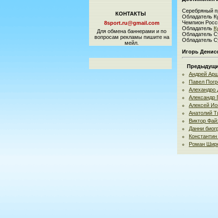
Серебряный п
КОНТАКТЫ
Обладатель К
Чемпион Росс
8sport.ru@gmail.com
Обладатель
К
Для обмена баннерами и по
Обладатель С
вопросам рекламы пишите на
Обладатель С
мейл.
Игорь Денис
Предыдущие
Андрей Арш
Павел Погр
Алехандро 
Александр 
Алексей Ио
Анатолий Т
Виктор Фай
Данни биог
Константин
Роман Шир