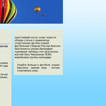
sport football soccer спорт новости
обзоры статьи о знаменитых
спортсменах футбол хоккей
футбольная Сборная России биатлон
истов
биатлонисты игроки биография
турнирная таблица счет результаты
матчей Лига Чемпионов УЕФА
жеребьевка группы календарь
 новом
Узнайте больше о футболе, хоккее
4 года
биатлоне, зимние игры - летние
спортивные игры.
 случае
оения,