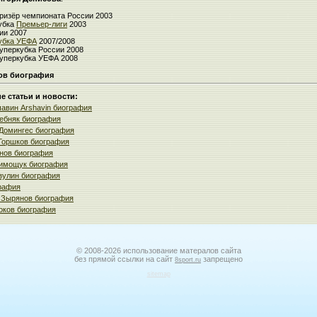
ризёр чемпионата России 2003
убка
Премьер-лиги
2003
ии 2007
убка УЕФА
2007/2008
уперкубка России 2008
уперкубка УЕФА 2008
ов биография
 статьи и новости:
авин Arshavin биография
ебняк биография
Домингес биография
Горшков биография
нов биография
имощук биография
зулин биография
рафия
 Зырянов биография
оков биография
© 2008-2026 использование матералов сайта
без прямой ссылки на сайт
запрещено
8sport.ru
sitemap