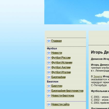
Главная
Футбол
Игорь Д
Новости
Футбол России
Денисов Иго
Футбол Испании
Игорь Денис
Футбол Англии
тренере клуба
в г. Ленинград
Футбол Италии
В
Зените
Иго
Биографии
оказывается 
Биатлон
чередует ярк
С-Петербург.
Биатлон
Биография биатлонистов
Футбольная 
Новости биатлона
С 2001 - игро
С 2002 - игро
С 2001 привл
Новости сайта
Достижения