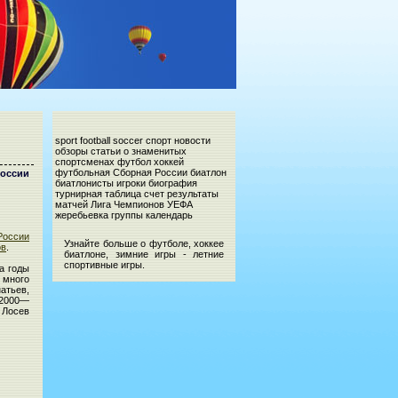
sport football soccer спорт новости
обзоры статьи о знаменитых
спортсменах футбол хоккей
футбольная Сборная России биатлон
России
биатлонисты игроки биография
турнирная таблица счет результаты
матчей Лига Чемпионов УЕФА
жеребьевка группы календарь
России
Узнайте больше о футболе, хоккее
ов
.
биатлоне, зимние игры - летние
спортивные игры.
а годы
 много
атьев,
(2000—
 Лосев