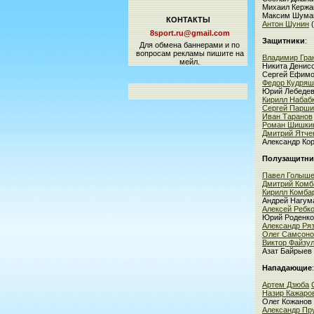
Михаил Кержа
Максим Шумай
КОНТАКТЫ
Антон Шунин
(
8sport.ru@gmail.com
Защитники
:
Для обмена баннерами и по
вопросам рекламы пишите на
Владимир Гра
мейл.
Никита Денис
Сергей Ефим
Федор Кудряш
Юрий Лебеде
Кирилл Набаб
Сергей Парш
Иван Таранов
Роман Шишки
Дмитрий Ятче
Александр Ко
Полузащитни
Павел Голыш
Дмитрий Комб
Кирилл Комба
Андрей Нагу
Алексей Ребк
Юрий Роденк
Александр Ря
Олег Самсоно
Виктор Файзу
Азат Байрыев
Нападающие
:
Артем Дзюба
Назир Кажаро
Олег Кожанов
Александр Пр