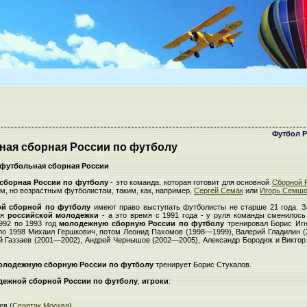
Футбол 
ая сборная России по футболу
футбольная сборная России
сборная России по футболу
- это команда, которая готовит для основной
Сборной 
, но возрастным футболистам, таким, как, например,
Сергей Семак
или
Игорь Семш
й сборной по футболу
имеют право выступать футболисты не старше 21 года. З
ия
российской молодежки
- а это время с 1991 года - у руля команды сменилось
1992 по 1993 год
молодежную сборную России по футболу
тренировал Борис Игн
 по 1998 Михаил Гершкович, потом Леонид Пахомов (1998—1999), Валерий Гладилин 
ий Газзаев (2001—2002), Андрей Чернышов (2002—2005), Александр Бородюк и Виктор
олодежную сборную России по футболу
тренирует Борис Стукалов.
дежной сборной России по футболу
,
игроки
:
ев (
Спартак Москва
)