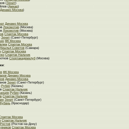
ков (
Зенит
)
лов (
Амкар
)
Динамо Москва
)
нат
Динамо Москва
ов
Локомотив
(Москва)
ов
Локомотив
(Москва)
ов
Спартак Москва
в
Зенит
(Санкт-Петербург)
кин
ФК Москва
ивлюк
Спартак Москва
Крылья Советов
(Самара)
н
Спартак Москва
нко
Спартак Нальчик
ротков
Спортакадемклуб
(Москва)
ки
:
ев
ФК Москва
аров
Динамо Москва
ров
Динамо Москва
манов
Зенит
(Санкт-Петербург)
о
Рубин
(Казань)
ов
Спартак Нальчик
занцев
Рубин
(Казань)
в
Спартак Нальчик
лин
Зенит
(Санкт-Петербург)
Кубань
(Краснодар)
Спартак Москва
в
Спартак Нальчик
Ростов
(Ростов-на-Дону)
удников
Спартак Москва