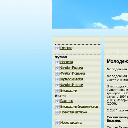
Главная
Футбол
Молодежн
Новости
Футбол России
Молодежная 
Футбол Испании
Молодежная 
Футбол Англии
смену опытным
Футбол Италии
В
молодежно
существован
Биографии
тренеров. В 
Биатлон
затем с 1994
2001), Валер
Биатлон
(2006).
Биография биатлонистов
С 2007 года
м
Новости биатлона
Состав
моло
Вратари
:
Новости сайта
Сослан Джана