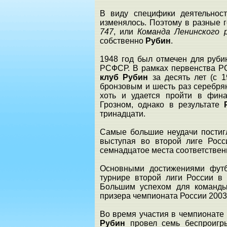
В виду специфики деятельност
изменялось. Поэтому в разные
747
, или
Команда Ленинского 
собственно
Рубин
.
1948 год был отмечен для руб
РСФСР. В рамках первенства 
клуб Рубин
за десять лет (с 
бронзовым и шесть раз серебря
хоть и удается пройти в фина
Грозном, однако в результате
тринадцати.
Самые большие неудачи постигл
выступая во второй лиге Рос
семнадцатое места соответствен
Основными достижениями фут
турнире второй лиги России в 
Большим успехом для команды 
призера чемпионата России 2003
Во время участия в чемпионате
Рубин
провел семь беспроигр