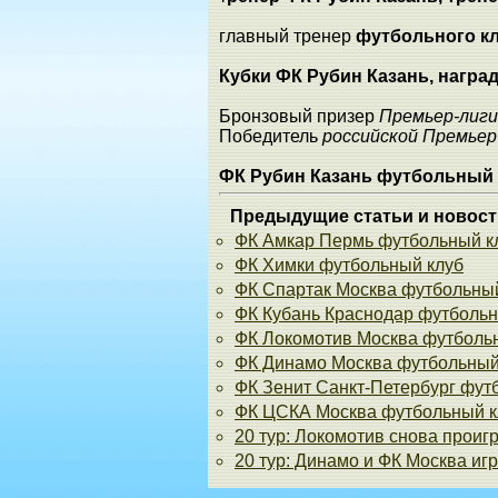
главный тренер
футбольного кл
Кубки ФК Рубин Казань, награ
Бронзовый призер
Премьер-лиг
Победитель
российской Премьер
ФК Рубин Казань футбольный 
Предыдущие статьи и новост
ФК Амкар Пермь футбольный к
ФК Химки футбольный клуб
ФК Спартак Москва футбольны
ФК Кубань Краснодар футбольн
ФК Локомотив Москва футболь
ФК Динамо Москва футбольный
ФК Зенит Санкт-Петербург фут
ФК ЦСКА Москва футбольный к
20 тур: Локомотив снова проиг
20 тур: Динамо и ФК Москва иг