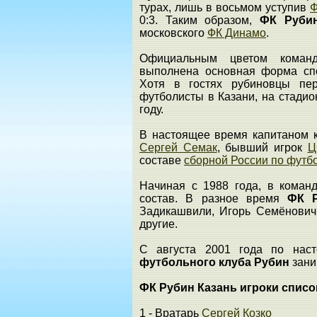
турах, лишь в восьмом уступив
Ф
0:3. Таким образом,
ФК Руби
московского
ФК Динамо
.
Официальным цветом команд
выполнена основная форма спо
Хотя в гостях рубиновцы пер
футболисты в Казани, на стади
году.
В настоящее время капитаном
Сергей Семак
, бывший игрок
Ц
составе
сборной России по футб
Начиная с 1988 года, в коман
состав. В разное время
ФК 
Задикашвили, Игорь Семёнович
другие.
С августа 2001 года по наст
футбольного клуба Рубин
зани
ФК Рубин Казань игроки список
1 - Вратарь
Сергей Козко