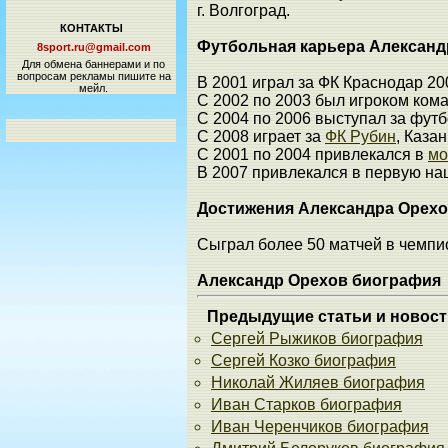
г. Волгоград.
КОНТАКТЫ
Футбольная карьера Александ
8sport.ru@gmail.com
Для обмена баннерами и по
вопросам рекламы пишите на
В 2001 играл за ФК Краснодар 20
мейл.
С 2002 по 2003 был игроком ком
С 2004 по 2006 выступал за фут
С 2008 играет за
ФК Рубин
, Казан
С 2001 по 2004 привлекался в
мо
В 2007 привлекался в первую н
Достижения Александра Орех
Сыграл более 50 матчей в чемпи
Александр Орехов биография
Предыдущие статьи и новост
Сергей Рыжиков биография
Сергей Козко биография
Николай Жиляев биография
Иван Старков биография
Иван Черенчиков биография