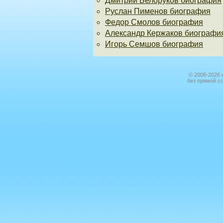
Дмитрий Белоруков биография
Руслан Пименов биография
Федор Смолов биография
Александр Кержаков биографи
Игорь Семшов биография
© 2008-2026 
без прямой с