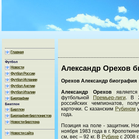
Главная
Футбол
Александр Орехов 
Новости
Футбол России
Футбол Испании
Орехов Александр биография
Футбол Англии
Александр Орехов
является
Футбол Италии
футбольной
Премьер-лиги
. В 
Биографии
российских чемпионатов, пол
Биатлон
карточки. С казанским
Рубином
Биатлон
года.
Биография биатлонистов
Новости биатлона
Позиция на поле - защитник. Н
ноября 1983 года в г. Кропоткин
Новости сайта
см, вес – 92 кг. В
Рубине
с 2008 