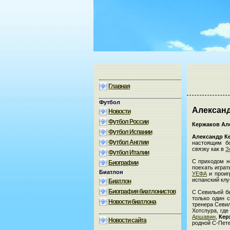
Главная
Футбол
Алексан
Новости
Футбол России
Кержаков Ал
Футбол Испании
Александр К
Футбол Англии
настоящим б
связку как в
З
Футбол Италии
С приходом н
Биографии
поехать играт
Биатлон
УЕФА
и проиг
испанский клу
Биатлон
Биография биатлонистов
С Севильей бы
только один 
Новости биатлона
тренера Севи
Хотспура, гд
Аршавин
,
Кер
Новости сайта
родной С-Пете