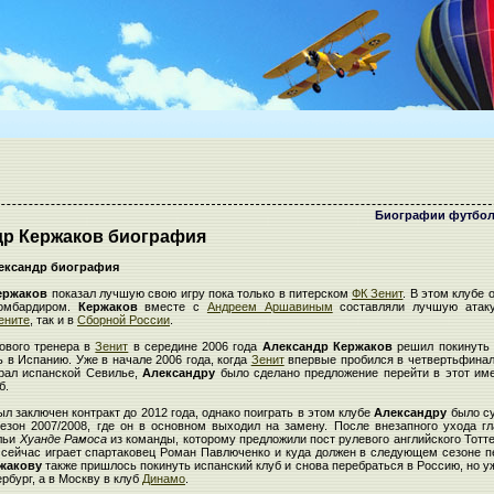
Биографии футбол
др Кержаков биография
ександр биография
ержаков
показал лучшую свою игру пока только в питерском
ФК Зенит
. В этом клубе 
омбардиром.
Кержаков
вместе с
Андреем Аршавиным
составляли лучшую атак
ените
, так и в
Сборной России
.
ового тренера в
Зенит
в середине 2006 года
Александр Кержаков
решил покинуть 
ь в Испанию. Уже в начале 2006 года, когда
Зенит
впервые пробился в четвертьфина
рал испанской Севилье,
Александру
было сделано предложение перейти в этот им
б.
л заключен контракт до 2012 года, однако поиграть в этом клубе
Александру
было с
сезон 2007/2008, где он в основном выходил на замену. После внезапного ухода гл
льи
Хуанде Рамоса
из команды, которому предложили пост рулевого английского Тотт
е сейчас играет спартаковец Роман Павлюченко и куда должен в следующем сезоне п
жакову
также пришлось покинуть испанский клуб и снова перебраться в Россию, но уж
рбург, а в Москву в клуб
Динамо
.