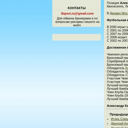
Позиция
Алек
Кингисеппе, Ле
КОНТАКТЫ
В
Динамо Мос
8sport.ru@gmail.com
Для обмена баннерами и по
Футбольная 
вопросам рекламы пишите на
мейл.
В 2000 играл 
С 2001 по 20
С 2007 по 200
С 2008 играет
С 2002 по 20
Достижения 
Чемпион реги
Бронзовый пр
Серебряный п
Бронзовый пр
Обладатель
К
Обладатель К
Обладатель С
Участник Чем
Участник Чем
Лучший молод
Лучший бомба
Член Клуба Гр
Член Клуба 1
Лучший бомб
Александр К
Предыдущие
Игорь Сем
Дмитрий Ко