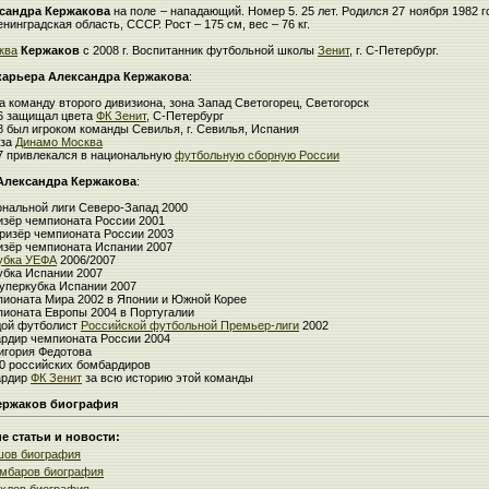
сандра Кержакова
на поле – нападающий. Номер 5. 25 лет. Родился 27 ноября 1982 го
нинградская область, СССР. Рост – 175 см, вес – 76 кг.
ква
Кержаков
с 2008 г. Воспитанник футбольной школы
Зенит
, г. С-Петербург.
карьера Александра Кержакова
:
за команду второго дивизиона, зона Запад Светогорец, Светогорск
06 защищал цвета
ФК Зенит
, С-Петербург
8 был игроком команды Севилья, г. Севилья, Испания
 за
Динамо Москва
07 привлекался в национальную
футбольную сборную России
Александра Кержакова
:
ональной лиги Северо-Запад 2000
изёр чемпионата России 2001
ризёр чемпионата России 2003
изёр чемпионата Испании 2007
убка УЕФА
2006/2007
убка Испании 2007
уперкубка Испании 2007
пионата Мира 2002 в Японии и Южной Корее
пионата Европы 2004 в Португалии
ой футболист
Российской футбольной Премьер-лиги
2002
рдир чемпионата России 2004
игория Федотова
00 российских бомбардиров
ардир
ФК Зенит
за всю историю этой команды
ержаков биография
 статьи и новости:
шов биография
мбаров биография