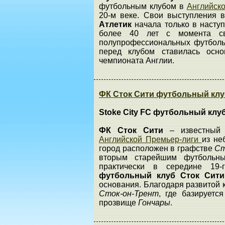
футбольным клубом в
Английск
20-м веке. Свои выступления 
Атлетик
начала только в насту
более 40 лет с момента св
полупрофессиональных футболь
перед клубом ставилась осн
чемпионата Англии.
ФК Сток Сити футбольный клуб
Stoke City FC футбольный клу
ФК Сток Сити
– известный
Английской Премьер-лиги
из не
город расположен в графстве
С
вторым старейшим футбольны
практически в середине 19
футбольный клуб Сток Сит
основания. Благодаря развитой
Сток-он-Трент
, где базируетс
прозвище
Гончары
.