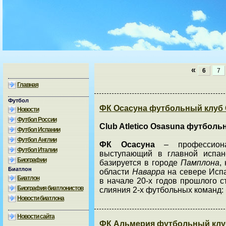
«
6
7
Главная
Футбол
ФК Осасуна футбольный клуб C
Новости
Футбол России
Club Atletico Osasuna футбол
Футбол Испании
Футбол Англии
ФК Осасуна
– профессион
Футбол Италии
выступающий в главной испа
Биографии
базируется в городе
Памплона
,
Биатлон
области
Наварра
на севере Исп
Биатлон
в начале 20-х годов прошлого с
Биография биатлонистов
слияния 2-х футбольных команд:
Новости биатлона
Новости сайта
ФК Альмерия футбольный клуб 