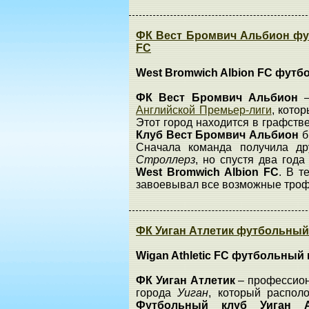
ФК Вест Бромвич Альбион фут
FC
West Bromwich Albion FC фут
ФК Вест Бромвич Альбион
Английской Премьер-лиги
, кото
Этот город находится в графств
Клуб Вест Бромвич Альбион
б
Сначала команда получила д
Строллерз
, но спустя два год
West Bromwich Albion FC
. В т
завоевывал все возможные троф
ФК Уиган Атлетик футбольный к
Wigan Athletic FC футбольный 
ФК Уиган Атлетик
– профессион
города
Уиган
, который распо
Футбольный клуб Уиган 