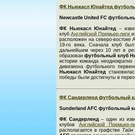
ФК Ньюкасл Юнайтед футбольн
Newcastle United FC футболь
ФК Ньюкасл Юнайтед
– изв
клуб
Английской Премьер-лиги
и
расположен на северо-востоке 
19-го века. Сначала клуб был
дальнейшем через 10 лет в ре
образован
футбольный клуб Н
истории команда неоднократно
дивизиона футбольного перве
Ньюкасл Юнайтед
становила
победы были достигнуты в первой
ФК Сандерленд футбольный кл
Sunderland AFC футбольный к
ФК Сандерленд
– один из из
клубов
Английской Премьер-
располагается в графстве
Тайн