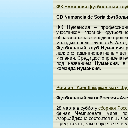
ФК Нумансия футбольный клуб
CD Numancia de Soria футбол
ФК Нумансия
– профессион
участником главной футболь
образовалась в середине прошло
молодых среди клубов
Ла Лиги
Футбольный клуб Нумансия
р
является административным цен
Испании. Среди достопримечател
под названием
Нумансия
, в
команда Нумансия
.
Россия - Азербайджан матч фу
Футбольный матч Россия - Аз
28 марта в субботу
сборная Росс
финал Чемпионата мира по
Азербайджана состоится в 17 ча
Предсказать, каков будет счет в 