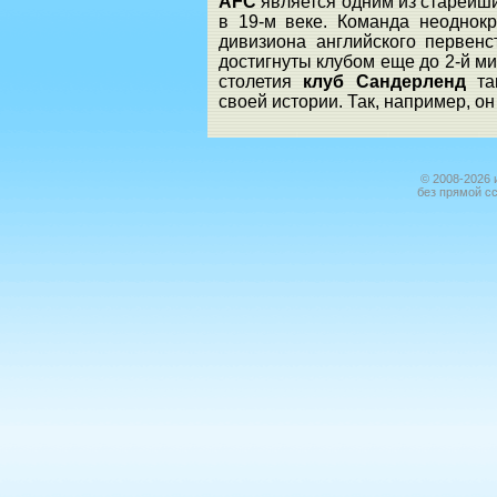
AFC
является одним из старейш
в 19-м веке. Команда неоднок
дивизиона английского первен
достигнуты клубом еще до 2-й ми
столетия
клуб Сандерленд
т
своей истории. Так, например, о
© 2008-2026 
без прямой с