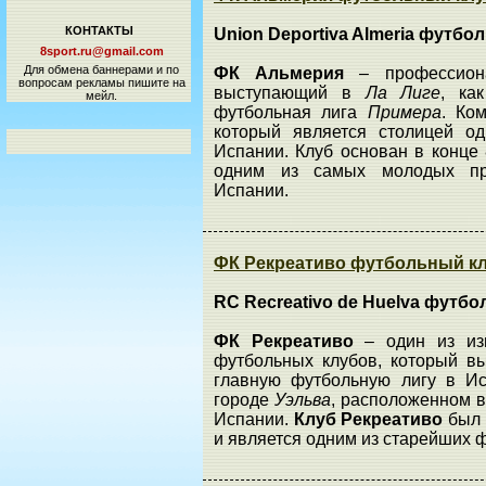
КОНТАКТЫ
Union Deportiva Almeria футб
8sport.ru@gmail.com
Для обмена баннерами и по
ФК Альмерия
– профессион
вопросам рекламы пишите на
выступающий в
Ла Лиге
, ка
мейл.
футбольная лига
Примера
. Ко
который является столицей од
Испании. Клуб основан в конце 
одним из самых молодых пр
Испании.
ФК Рекреативо футбольный клу
RC Recreativo de Huelva футб
ФК Рекреативо
– один из из
футбольных клубов, который в
главную футбольную лигу в И
городе
Уэльва
, расположенном 
Испании.
Клуб Рекреативо
был 
и является одним из старейших 