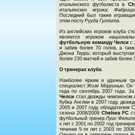
итальянского футболиста в
Ch
итальянских игрока:
Фабриц
Последний был также играющ
этом посту
Рууда Гуллита
.
Из английских игроков клуба ст
является игроком
национал
футбольную команду Челси
с 
и забив более 70 голов, а так
Джона Терри
, который выступае
более 230 матчей и забив более 
О тренерах клуба
Наиболее ярким и удачным т
специалист
Жозе Моуринью
. Он
года по сентябрь 2007 года. З
Челси
стал дважды чемпионом А
Кубка Англии в 2007 году, дваж
2005 и 2007 году, обладателем С
сезона 2008/2009
Chelsea FC
ст
футбольный тренер
Луис Фелип
х лет с 2001 по 2002 год тренир
течение 5-ти лет с 2003 по 200
Однако он в середине сезона бы