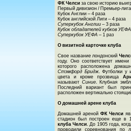
ФК Челси
за свою историю выиг
Первый дивизион / Премьер-лига 
Кубок Англии – 4 раза
Кубок английской Лиги – 4 раза
Суперкубок Англии
– 3 раза
Кубок обладателей кубков УЕФ
Суперкубок УЕФА
– 1 раз
О визитной карточке клуба
Свое название лондонский
Челс
году. Оно соответствует имени
которого расположена дома
Стэмфорд Бридж
. Футболки у
цвета и кроме прозвища
Ар
называют
Синие
. Клубная эмб
Последний вариант был прин
расположен вертикально стоящий
О домашней арене клуба
Домашней ареной
ФК Челси
яв
стадион был построен еще в 
клуба Челси
. До 1905 года, ко
проводили соревнования по л