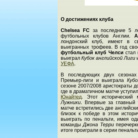
О достижениях клуба
Chelsea FC
за последние 5 ле
футбольных клубов Англии.
А
лондонский клуб, имеют в св
выигранных трофеев. В год свое
футбольный клуб Челси
стал 
выиграл
Кубок английской Лиги
УЕФА
.
В последующих двух сезонах
Премьер-лиги и выиграла
Куб
сезоне 2007/2008 аристократы 
где в драматичном матче уступи
Юнайтед
. Этот исторический
Лужники
. Впервые за главный
матче встретились две английск
близок к победе в этом истори
выиграть по пенальти, имея од
команды
Джона Терри
перечерк
итоге проиграли в серии пенальт