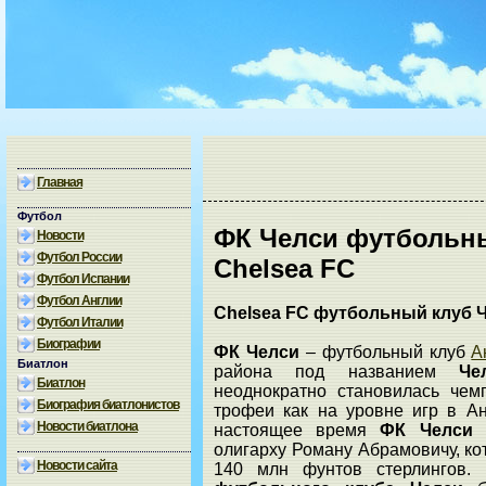
Главная
Футбол
ФК Челси футбольн
Новости
Футбол России
Chelsea FC
Футбол Испании
Футбол Англии
Chelsea FC футбольный клуб 
Футбол Италии
Биографии
ФК Челси
– футбольный клуб
А
Биатлон
района под названием
Че
Биатлон
неоднократно становилась чем
Биография биатлонистов
трофеи как на уровне игр в Ан
Новости биатлона
настоящее время
ФК Челси
п
олигарху Роману Абрамовичу, кот
Новости сайта
140 млн фунтов стерлингов.