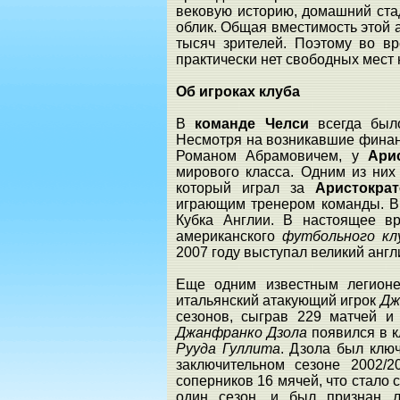
вековую историю, домашний ста
облик. Общая вместимость этой 
тысяч зрителей. Поэтому во в
практически нет свободных мест 
Об игроках клуба
В
команде Челси
всегда было
Несмотря на возникавшие финан
Романом Абрамовичем, у
Ари
мирового класса. Одним из ни
который играл за
Аристократ
играющим тренером команды. В
Кубка Англии. В настоящее 
американского
футбольного кл
2007 году выступал великий анг
Еще одним известным легио
итальянский атакующий игрок
Дж
сезонов, сыграв 229 матчей и
Джанфранко Дзола
появился в к
Рууда Гуллита
. Дзола был клю
заключительном сезоне 2002/
соперников 16 мячей, что стал
один сезон, и был признан л