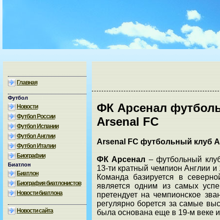
Главная
Футбол
ФК Арсенал футбол
Новости
Футбол России
Arsenal FC
Футбол Испании
Футбол Англии
Arsenal FC футбольный клуб 
Футбол Италии
Биографии
ФК Арсенал
– футбольный клу
Биатлон
13-ти кратный чемпион Англии и
Биатлон
Команда базируется в северно
Биография биатлонистов
является одним из самых успе
Новости биатлона
претендует на чемпионское зва
регулярно борется за самые вы
Новости сайта
была основана еще в 19-м веке и