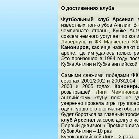
О достижениях клуба
Футбольный клуб Арсенал
я
известных топ-клубов Англии. В
чемпионате страны, Кубке Ан
совсем немного уступает по кол
Ливерпуль
и
ФК Манчестер Юн
Канониров
, как еще называют
арене, где им удалось только р
Это произошло в 1994 году посл
Кубка Англии и Кубка английской 
Самыми свежими победами
ФК
сезонах 2001/2002 и 2003/2004,
2003 и 2005 годах.
Канонир
розыгрышей
Лиги Чемпионо
английскому клубу пока не у
уверенно провела игры группово
один тур до его окончания обесп
будет бороться за главный тро
клуб Арсенал
за свою долгую и
Первый дивизион / Премьер-лига 
Кубок Англии – 10 раз
Кубок английской Лиги – 2 раза