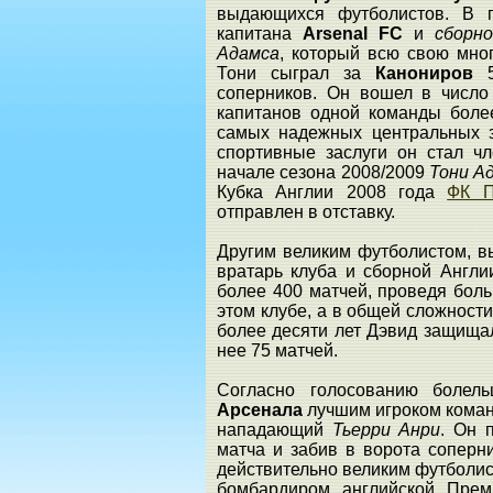
выдающихся футболистов. В п
капитана
Arsenal FC
и
сборн
Адамса
, который всю свою мно
Тони сыграл за
Канониров
соперников. Он вошел в число
капитанов одной команды боле
самых надежных центральных з
спортивные заслуги он стал 
начале сезона 2008/2009
Тони А
Кубка Англии 2008 года
ФК П
отправлен в отставку.
Другим великим футболистом, 
вратарь клуба и сборной Англ
более 400 матчей, проведя бол
этом клубе, а в общей сложности
более десяти лет Дэвид защищал
нее 75 матчей.
Согласно голосованию болел
Арсенала
лучшим игроком коман
нападающий
Тьерри Анри
. Он 
матча и забив в ворота соперн
действительно великим футболис
бомбардиром английской Прем