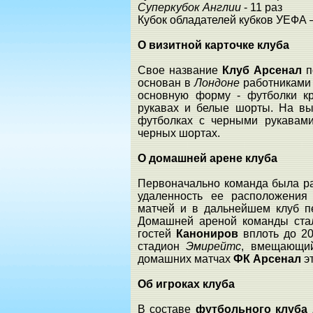
Суперкубок Англии
- 11 раз
Кубок обладателей кубков УЕФА –
О визитной карточке клуба
Свое название
Клуб Арсенал
п
основан в
Лондоне
работниками 
основную форму - футболки кр
рукавах и белые шорты. На в
футболках с черными рукавами
черных шортах.
О домашней арене клуба
Первоначально команда была р
удаленность ее расположения
матчей и в дальнейшем клуб п
Домашней ареной команды ста
гостей
Канониров
вплоть до 20
стадион
Эмирейтс
, вмещающий
домашних матчах
ФК Арсенал
эт
Об игроках клуба
В составе
футбольного клуба