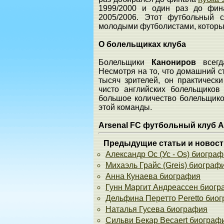
1999/2000 и один раз до фи
2005/2006. Этот футбольный с
молодыми футболистами, котор
О болельщиках клуба
Болельщики
Канониров
всегд
Несмотря на то, что домашний 
тысяч зрителей, он практическ
чисто английских болельщико
большое количество болельщик
этой команды.
Arsenal FC футбольный клуб 
Предыдущие статьи и новост
Александр Ос (Ус - Os) биогра
Михаэль Грайс (Greis) биограф
Анна Кунаева биография
Гунн Маргит Андреассен биог
Дельфина Перетто Peretto био
Наталья Гусева биография
Сильви Бекар Becaert биограф