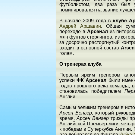
футболистом, два раза был
номинировался на звание лучшег
В начале 2009 года в
клубе А
Андрей Аршавин
. Общая сум
переходе в
Арсенал
из питерск
млн фунтов стерлингов, из кото
за досрочно расторгнутый контр
входит в основной состав
Arsen
голам.
О тренерах клуба
Первым ярким тренером кан
успехи
ФК Арсенал
были именно
годов прошлого века команда, 
становилась победителем
Пер
Англии.
Самым великим тренером в исто
Арсен Венгер
, который руково
время.
Арсен Венгер
трижды п
Английской Премьер-лиги, четыре
к победам в Суперкубке Англии. 
раз добирался до финала
Кубка