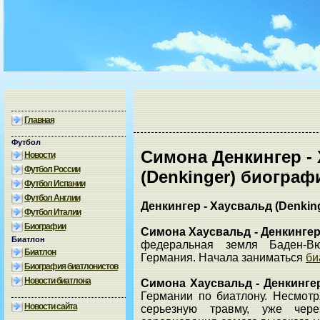
Главная
Футбол
Симона Денкингер -
Новости
Футбол России
(Denkinger) биограф
Футбол Испании
Футбол Англии
Денкингер - Хаусвальд (Denkin
Футбол Италии
Биографии
Симона Хаусвальд - Денкинге
Биатлон
федеральная земля Баден-Вю
Биатлон
Германия. Начала заниматься
би
Биография биатлонистов
Новости биатлона
Симона Хаусвальд - Денкинге
Германии по биатлону. Несмотр
Новости сайта
серьезную травму, уже чер