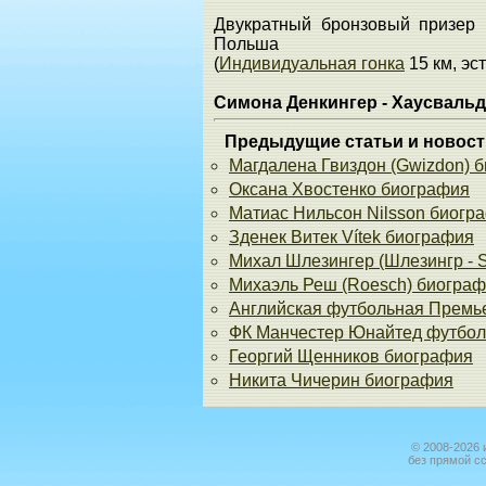
Двукратный бронзовый призер 
Польша
(
Индивидуальная гонка
15 км, эс
Симона Денкингер - Хаусвальд
Предыдущие статьи и новост
Магдалена Гвиздон (Gwizdon) 
Оксана Хвостенко биография
Матиас Нильсон Nilsson биогр
Зденек Витек Vítek биография
Михал Шлезингер (Шлезингр - S
Михаэль Реш (Roesch) биогра
Английская футбольная Премь
ФК Манчестер Юнайтед футболь
Георгий Щенников биография
Никита Чичерин биография
© 2008-2026 
без прямой с