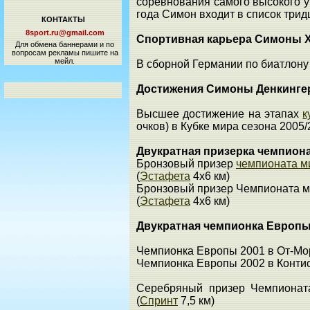
соревнования самого высокого у
года Симон входит в список трид
КОНТАКТЫ
8sport.ru@gmail.com
Спортивная карьера Симоны 
Для обмена баннерами и по
вопросам рекламы пишите на
мейл.
В сборной Германии по биатлону 
Достижения Симоны Денкинге
Высшее достижение на этапах
к
очков) в Кубке мира сезона 2005
Двукратная призерка чемпион
Бронзовый призер
чемпионата м
(
Эстафета
4х6 км)
Бронзовый призер Чемпионата м
(
Эстафета
4х6 км)
Двукратная чемпионка Европ
Чемпионка Европы 2001 в От-Мор
Чемпионка Европы 2002 в Контио
Серебряный призер Чемпионат
(
Спринт
7,5 км)