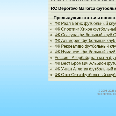
RC Deportivo Mallorca футбол
Предыдущие статьи и новост
ФК Реал Бетис футбольный клуб
ФК Спортинг Хихон футбольный 
ФК Осасуна футбольный клуб Cl
ФК Альмерия футбольный клуб U
ФК Рекреативо футбольный клуб
ФК Нумансия футбольный клуб 
Россия - Азербайджан матч фу
ФК Вест Бромвич Альбион футб
ФК Уиган Атлетик футбольный кл
ФК Сток Сити футбольный клуб 
© 2008-2026 
без прямой с