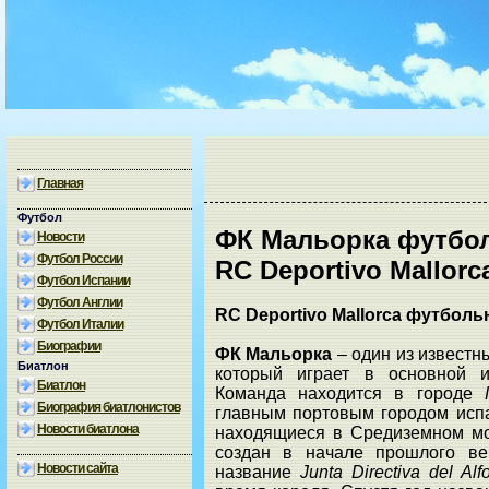
Главная
Футбол
ФК Мальорка футбо
Новости
Футбол России
RC Deportivo Mallorc
Футбол Испании
Футбол Англии
RC Deportivo Mallorca футбол
Футбол Италии
Биографии
ФК Мальорка
– один из извест
Биатлон
который играет в основной 
Биатлон
Команда находится в городе
Биография биатлонистов
главным портовым городом исп
Новости биатлона
находящиеся в Средиземном м
создан в начале прошлого ве
Новости сайта
название
Junta Directiva del Al