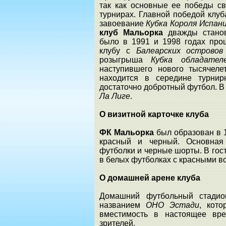
так как основные ее победы с
турнирах. Главной победой клуб
завоевание
Кубка Короля Испан
клуб Мальорка
дважды стано
было в 1991 и 1998 годах про
клубу с
Балеарских острово
розыгрыша
Кубка обладате
наступившего нового тысячел
находится в середине турни
достаточно добротный футбол. В 
Ла Лиге
.
О визитной карточке клуба
ФК Мальорка
был образован в 
красный и черный. Основная
футболки и черные шорты. В го
в белых футболках с красными в
О домашней арене клуба
Домашний футбольный стад
названием
ОНО Эстади
, кот
вместимость в настоящее вре
зрителей.