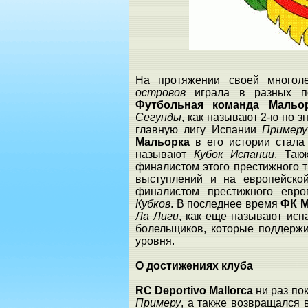
На протяжении своей многол
островов
играла в разных по
Футбольная команда Маль
Сегунды
, как называют 2-ю по з
главную лигу Испании
Примеру
Мальорка
в его истории стал
называют
Кубок Испании
. Так
финалистом этого престижного 
выступлений и на европейской
финалистом престижного евро
Кубков
. В последнее время
ФК 
Ла Лиги
, как еще называют ис
болельщиков, которые поддерж
уровня.
О достижениях клуба
RC Deportivo Mallorca
ни раз по
Примеру
, а также возвращался 