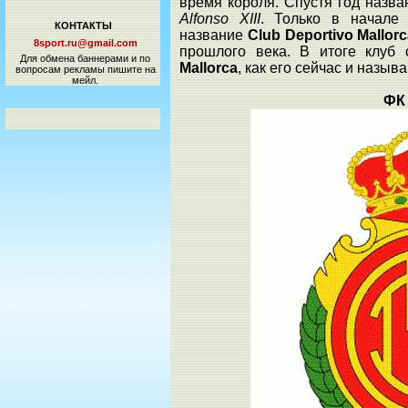
время короля. Спустя год назв
Alfonso XIII
. Только в начале 
КОНТАКТЫ
название
Club Deportivo Mallor
8sport.ru@gmail.com
прошлого века. В итоге клуб
Для обмена баннерами и по
Mallorca
, как его сейчас и называ
вопросам рекламы пишите на
мейл.
ФК