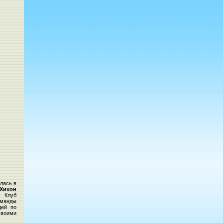
лась в
 Хихон
. Клуб
оманды
дей по
воими