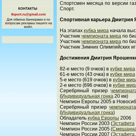
Спортсмен месяца по версии газ
Спорт.
КОНТАКТЫ
8sport.ru@gmail.com
Спортивная карьера Дмитрия
Для обмена баннерами и по
вопросам рекламы пишите на
мейл.
На этапах
кубка мира
начала выст
Участник
чемпионата мира
по би
Участник
чемпионата мира
по би
Участник Зимних Олимпийских иг
Достижения Дмитрия Ярошенк
82-е место (9 очков) в
кубке мира
61-е место (43 очка) в
кубке мира
5-е место (619 очков) в
кубке мир
2-е место (696 очков) в
кубке мир
Серебряный призер
чемпионат
(
Индивидуальная гонка
20 км)
Чемпион Европы 2005 в Новосиби
Серебряный призер
чемпионат
(
Индивидуальная гонка
)
Обладатель
кубка Европы
2006
Чемпион России 2003 (
Эстафета
Чемпион России 2005 (
Смешанна
Чемпион России 2007 (
Эстафета