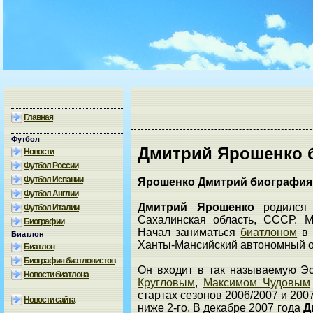
Главная
Футбол
Дмитрий Ярошенко 
Новости
Футбол России
Футбол Испании
Ярошенко Дмитрий биография
Футбол Англии
Дмитрий Ярошенко
родился 
Футбол Италии
Сахалинская область, СССР. М
Биографии
Начал заниматься
биатлоном
в 
Биатлон
Ханты-Мансийский автономный о
Биатлон
Биография биатлонистов
Он входит в так называемую Э
Новости биатлона
Кругловым
,
Максимом Чудовым
стартах сезонов 2006/2007 и 200
Новости сайта
ниже 2-го. В декабре 2007 года
Д