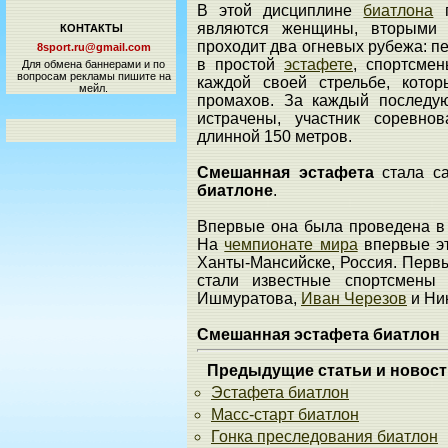
В этой дисциплине
биатлона
п
являются женщины, вторыми 
КОНТАКТЫ
проходит два огневых рубежа: пер
8sport.ru@gmail.com
в простой
эстафете
, спортсме
Для обмена баннерами и по
вопросам рекламы пишите на
каждой своей стрельбе, котор
мейл.
промахов. За каждый последу
истрачены, участник соревно
длинной 150 метров.
Смешанная эстафета
стала с
биатлоне
.
Впервые она была проведена в
На
чемпионате мира
впервые эт
Ханты-Мансийске, Россия. Перв
стали известные спортсмены
Ишмуратова,
Иван Черезов
и Ни
Смешанная эстафета биатлон
Предыдущие статьи и новост
Эстафета биатлон
Масс-старт биатлон
Гонка преследования биатлон