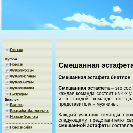
Главная
Футбол
Смешанная эстафета
Новости
Футбол России
Футбол Испании
Смешанная эстафета биатлон
Футбол Англии
Смешанная эстафета
– это сос
Футбол Италии
каждая команда состоит из 4-х 
Биографии
и в каждой команде по дв
Биатлон
представителя – мужчины.
Биатлон
Биография биатлонистов
Каждый участник команды про
Новости биатлона
следующему представителю св
смешанной эстафеты
составляе
Новости сайта