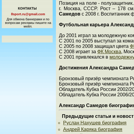
Позиция на поле - полузащитник.
г. Москва, СССР. Рост – 178 см
КОНТАКТЫ
Самедов
с 2008 г. Воспитанник
8sport.ru@gmail.com
Для обмена баннерами и по
вопросам рекламы пишите на
Футбольная карьера Александ
мейл.
До 2001 играл за молодежную к
С 2001 по 2005 выступал за ком
С 2005 по 2008 защищал цвета
Ф
С 2008 играет за
ФК Москва
, Мос
С 2001 привлекался в
молодежну
Достижения Александра Саме
Бронзовый призёр чемпионата Р
Бронзовый призёр чемпионата Р
Обладатель Кубка России 2002/2
Обладатель Кубка России 2006/2
Александр Самедов биографи
Предыдущие статьи и новост
Руслан Нахушев биография
Андрей Каряка биография