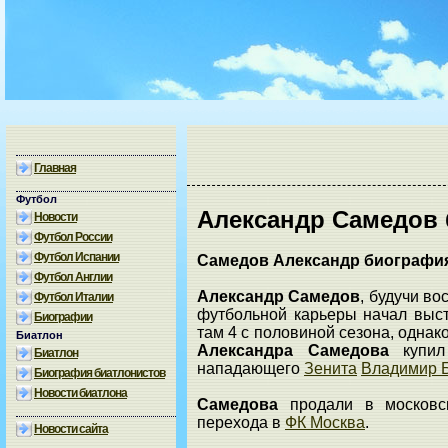
Главная
Футбол
Александр Самедов
Новости
Футбол России
Футбол Испании
Самедов Александр биографи
Футбол Англии
Александр Самедов
, будучи в
Футбол Италии
футбольной карьеры начал выст
Биографии
там 4 с половиной сезона, однак
Биатлон
Александра Самедова
купил 
Биатлон
нападающего
Зенита
Владимир 
Биография биатлонистов
Новости биатлона
Самедова
продали в москов
перехода в
ФК Москва
.
Новости сайта