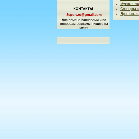
Мужская че
КОНТАКТЫ
Слепцова в
Ярошенко в
8sport.ru@gmail.com
Для обмена баннерами и по
вопросам рекламы пишите на
мейл.