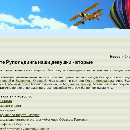
Новости би
те Рупольдинга наши девушки - вторые
а пятом этапе
кубка мира
по
биатлону
в Рупольдинге наша женская команда зав
тупление назвать никак нельзя, ибо выступала наша команда без двух своих лид
епцовой
и
Екатерины Юрьевой
. Наш квартет в составе
Ольга Медведцева
, Анна Бул
а
и
Альбина Ахатова
боролся до конца, но
Магдалена Нойнер
, бежавшая на последнем 
таточно неплохо, ногами при этом превзойдя Ахатову более чем на минуту.
 статьи и новости:
-старта
рывает спринт
ва первая
орная в эстафете - вторая
результаты четвертого этапа кубка мира Оберхоф Германия
стафета в Оберхофе
ской эстафеты у сборной России