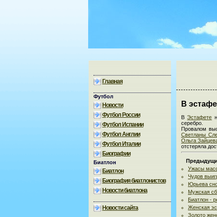
Главная
Футбол
В эстафе
Новости
Футбол России
В
Эстафете
н
серебро.
Футбол Испании
Провалом выс
Футбол Англии
Светланы Сл
Ольга Зайцев
Футбол Италии
отстеряла дос
Биографии
Предыдущие
Биатлон
Ужасы масс
Биатлон
Чудов выиг
Биография биатлонистов
Юрьева сно
Новости биатлона
Мужская сб
Биатлон - 
Новости сайта
Женская э
Золото жен