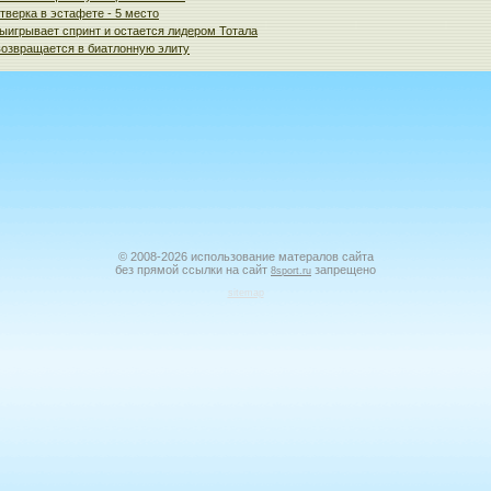
тверка в эстафете - 5 место
ыигрывает спринт и остается лидером Тотала
озвращается в биатлонную элиту
© 2008-2026 использование матералов сайта
без прямой ссылки на сайт
запрещено
8sport.ru
sitemap