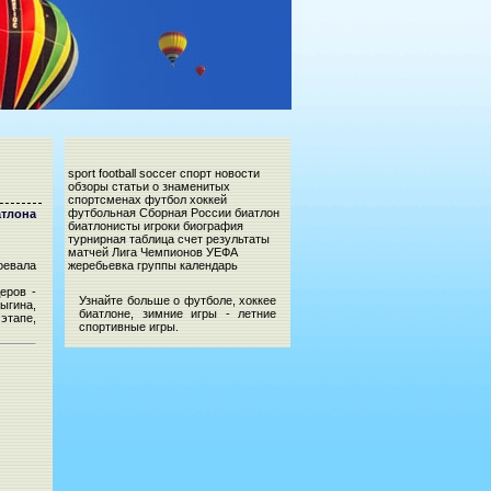
sport football soccer спорт новости
обзоры статьи о знаменитых
спортсменах футбол хоккей
футбольная Сборная России биатлон
атлона
биатлонисты игроки биография
турнирная таблица счет результаты
матчей Лига Чемпионов УЕФА
оевала
жеребьевка группы календарь
еров -
Узнайте больше о футболе, хоккее
ыгина,
биатлоне, зимние игры - летние
этапе,
спортивные игры.