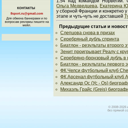
1.54 над командой Норвегии.
Ольга Медведцева
,
Екатерина 
КОНТАКТЫ
у сборной Франции и конкретно 
8sport.ru@gmail.com
этапе и чуть-чуть не доставшей
Т
Для обмена баннерами и по
вопросам рекламы пишите на
мейл.
Предыдущие статьи и новост
Слепцова снова в призах
Серебряный дубль спринта
Биатлон - результаты второго 
Зенит проигрывает Реалу с кр
Серебряно-бронзовый дубль в 
Биатлон - результаты первого 
ФК Челси футбольный клуб Che
ФК Арсенал футбольный клуб A
Александр Ос (Ус - Os) биогра
Михаэль Грайс (Greis) биограф
© 2008-2026 
без прямой с