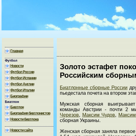
Главная
Футбол
Золото эстафет пок
Новости
Футбол России
Российским сборны
Футбол Испании
Футбол Англии
Биатлонные сборные России
дру
Футбол Италии
пьедестала почета на втором эт
Биографии
Биатлон
Мужская сборная выигрывае
Биатлон
команды Австрии - почти 2 м
Биография биатлонистов
Черезов
,
Максим Чудов
,
Максим
Новости биатлона
сборная Украины.
Новости сайта
Женская сборная заняла первое