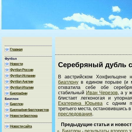
Главная
Футбол
Серебряный дубль 
Новости
Футбол России
Футбол Испании
В австрийском Хохфильцене
Футбол Англии
биатлону
в едином порыве (и м
отхватила себе обе серебр
Футбол Италии
стабильный
Иван Черезов
, а у
Биографии
блистает легконогая и упорн
Биатлон
Екатерина Юрьева
с одним пр
Биатлон
третьего места, остановившись 
Биография биатлонистов
преследования
.
Новости биатлона
Предыдущие статьи и новост
Новости сайта
Биатлон - результаты второго 