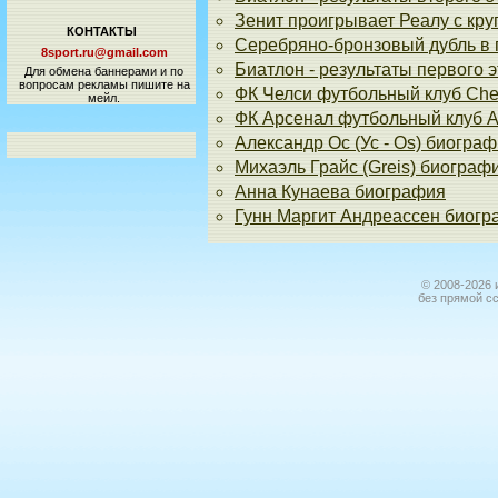
Зенит проигрывает Реалу с кр
КОНТАКТЫ
Серебряно-бронзовый дубль в 
8sport.ru@gmail.com
Биатлон - результаты первого 
Для обмена баннерами и по
вопросам рекламы пишите на
ФК Челси футбольный клуб Che
мейл.
ФК Арсенал футбольный клуб A
Александр Ос (Ус - Os) биогра
Михаэль Грайс (Greis) биограф
Анна Кунаева биография
Гунн Маргит Андреассен биог
© 2008-2026 
без прямой с