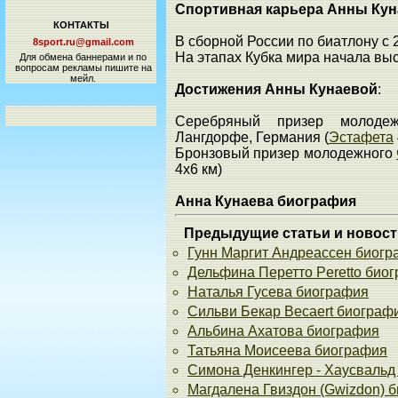
Спортивная карьера Анны Ку
КОНТАКТЫ
В сборной России по биатлону с 
8sport.ru@gmail.com
На этапах Кубка мира начала выс
Для обмена баннерами и по
вопросам рекламы пишите на
мейл.
Достижения Анны Кунаевой
:
Серебряный призер молод
Лангдорфе, Германия (
Эстафета
Бронзовый призер молодежного
4х6 км)
Анна Кунаева биография
Предыдущие статьи и новост
Гунн Маргит Андреассен биог
Дельфина Перетто Peretto био
Наталья Гусева биография
Сильви Бекар Becaert биограф
Альбина Ахатова биография
Татьяна Моисеева биография
Симона Денкингер - Хаусвальд 
Магдалена Гвиздон (Gwizdon) 