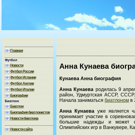
Главная
Футбол
Анна Кунаева биогр
Новости
Футбол России
Футбол Испании
Кунаева Анна биография
Футбол Англии
Анна Кунаева
родилась 9 апрел
Футбол Италии
район, Удмуртская АССР, СССР.
Биографии
Начала заниматься
биатлоном
в 
Биатлон
Биатлон
Анна Кунаева
уже является 
Биография биатлонистов
принимает участие в соревнова
Новости биатлона
большие надежды и может с
Олимпийских игр в Ванкувере, Ка
Новости сайта