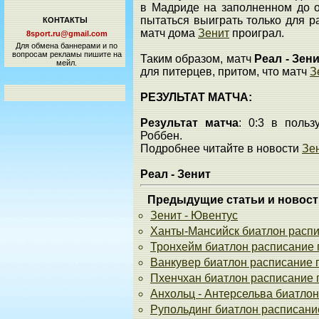
в Мадриде на заполненном до о
пытаться выиграть только для ра
КОНТАКТЫ
матч дома
Зенит
проиграл.
8sport.ru@gmail.com
Для обмена баннерами и по
вопросам рекламы пишите на
Таким образом, матч
Реал - Зен
мейл.
для питерцев, притом, что матч
З
РЕЗУЛЬТАТ МАТЧА:
Результат матча
: 0:3 в польз
Роббен.
Подробнее читайте в новости
Зе
Реал - Зенит
Предыдущие статьи и новост
Зенит - Ювентус
Ханты-Мансийск биатлон распи
Тронхейм биатлон расписание 
Ванкувер биатлон расписание 
Пхенчхан биатлон расписание 
Анхольц - Антерсельва биатлон
Рупольдинг биатлон расписани