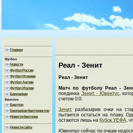
Главная
Футбол
Реал - Зенит
Новости
Футбол России
Футбол Испании
Реал - Зенит
Футбол Англии
Матч по футболу Реал - Зен
Футбол Италии
поединка
Зенит - Ювентус
, кот
Биографии
счетом 0:0.
Биатлон
Биатлон
Зенит
, разбазарив очки на ст
Биография биатлонистов
пытается остаться на плаву. О
Новости биатлона
остаются лишь на
Кубок УЕФА
, ч
Новости сайта
Ювентус
сейчас по очкам недося