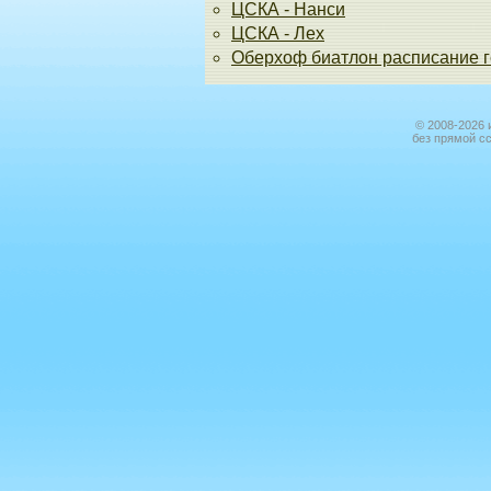
ЦСКА - Нанси
ЦСКА - Лех
Оберхоф биатлон расписание г
© 2008-2026 
без прямой с