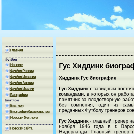
Главная
Футбол
Гус Хиддинк биогра
Новости
Футбол России
Футбол Испании
Хиддинк Гус биография
Футбол Англии
Гус Хиддинк
с завидным постоя
Футбол Италии
командами, в которых он работа
Биографии
памятник за плодотворную рабо
Биатлон
без сомнения, один из самы
Биатлон
преданных Футболу тренеров со
Биография биатлонистов
Новости биатлона
Гус Хиддинк
- главный тренер 
ноября 1946 года в г. Варсс
Новости сайта
Нидерланды. Главный тренер 