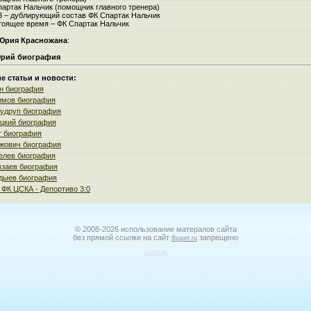
партак Нальчик (помощник главного тренера)
3 – дублирующий состав ФК Спартак Нальчик
тоящее время – ФК Спартак Нальчик
Юрия Красножана
:
рий биография
 статьи и новости:
н биография
имов биография
удруп биография
цкий биография
т биография
жович биография
елев биография
ззаев биография
дыев биография
 ФК ЦСКА - Депортиво 3:0
© 2008-2026 использование матералов сайта
без прямой ссылки на сайт
запрещено
8sport.ru
sitemap