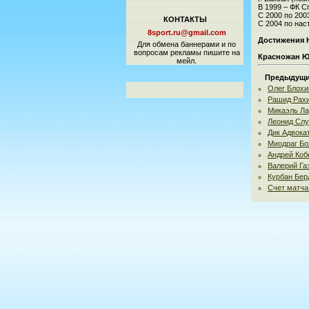
В 1999 – ФК С
С 2000 по 200
КОНТАКТЫ
С 2004 по нас
8sport.ru@gmail.com
Достижения 
Для обмена баннерами и по
вопросам рекламы пишите на
Красножан Ю
мейл.
Предыдущие
Олег Блохи
Рашид Рах
Микаэль Ла
Леонид Слу
Дик Адвока
Миодраг Бо
Андрей Коб
Валерий Га
Курбан Бер
Счет матча