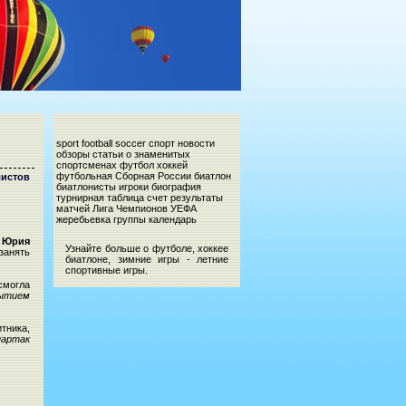
sport football soccer спорт новости
обзоры статьи о знаменитых
спортсменах футбол хоккей
футбольная Сборная России биатлон
истов
биатлонисты игроки биография
турнирная таблица счет результаты
матчей Лига Чемпионов УЕФА
жеребьевка группы календарь
я
Юрия
Узнайте больше о футболе, хоккее
занять
биатлоне, зимние игры - летние
спортивные игры.
смогла
ытием
тника,
партак