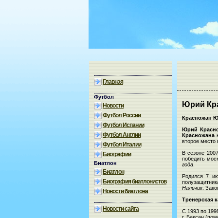
Главная
Футбол
Юрий Кр
Новости
Футбол России
Красножан Ю
Футбол Испании
Юрий Красн
Футбол Англии
Красножана
н
второе место 
Футбол Италии
В сезоне 200
Биографии
победить мос
Биатлон
года
.
Биатлон
Родился 7 ию
Биография биатлонистов
полузащитник
Нальчик
. Зак
Новости биатлона
Тренерская 
Новости сайта
С 1993 по 199
г. Баксан (по