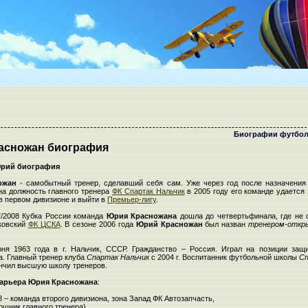
Биографии футбол
асножан биография
рий биография
ожан
- самобытный тренер, сделавший себя сам. Уже через год после назначени
а должность главного тренера
ФК Спартак Нальчик
в 2005 году его команде удается 
в первом дивизионе и выйти в
Премьер-лигу
.
7/2008 Кубка России команда
Юрия Красножана
дошла до четвертьфинала, где не 
ковский
ФК ЦСКА
. В сезоне 2006 года
Юрий Красножан
был назван
тренером-откр
ня 1963 года в г. Нальчик, СССР. Гражданство – Россия. Играл на позиции защи
а. Главный тренер клуба
Спартак Нальчик
с 2004 г. Воспитанник футбольной школы
С
ончил высшую школу тренеров.
карьера Юрия Красножана
:
8 – команда второго дивизиона, зона Запад ФК Автозапчасть,
мощник главного тренера)