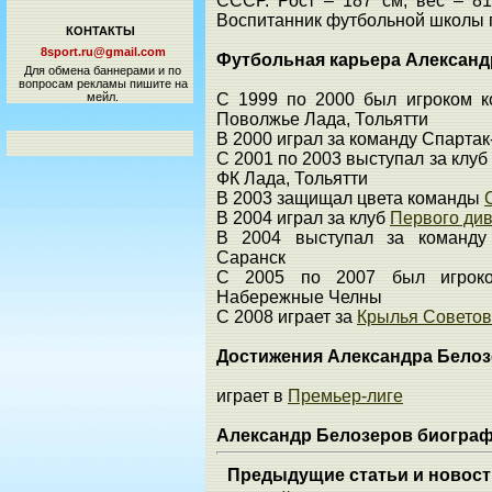
СССР. Рост – 187 см, вес – 81
Воспитанник футбольной школы г.
КОНТАКТЫ
8sport.ru@gmail.com
Футбольная карьера Александ
Для обмена баннерами и по
вопросам рекламы пишите на
мейл.
С 1999 по 2000 был игроком к
Поволжье Лада, Тольятти
В 2000 играл за команду Спартак
С 2001 по 2003 выступал за клуб
ФК Лада, Тольятти
В 2003 защищал цвета команды
В 2004 играл за клуб
Первого ди
В 2004 выступал за команду 
Саранск
С 2005 по 2007 был игро
Набережные Челны
С 2008 играет за
Крылья Советов
Достижения Александра Бело
играет в
Премьер-лиге
Александр Белозеров биогра
Предыдущие статьи и новост