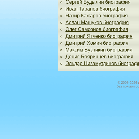
Сергей Будылин биография
Иван Таранов биография
Назир Кажаров биография
Аслан Машуков биография
Олег Самсонов биография
Дмитрий Ятченко биография
Дмитрий Хомич биография
Максим Бузникин биография
Денис Бояринцев биография
Эльдар Низамутдинов биограф
© 2008-2026 
без прямой с