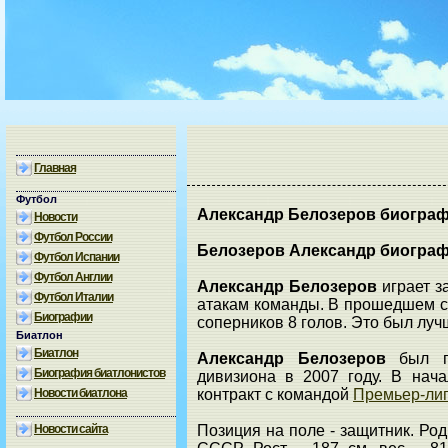
Главная
Футбол
Александр Белозеров биогра
Новости
Футбол России
Белозеров Александр биогра
Футбол Испании
Футбол Англии
Александр Белозеров
играет з
Футбол Италии
атакам команды. В прошедшем с
Биографии
соперников 8 голов. Это был луч
Биатлон
Биатлон
Александр Белозеров
был пр
Биография биатлонистов
дивизиона в 2007 году. В нач
Новости биатлона
контракт с командой
Премьер-ли
Новости сайта
Позиция на поле - защитник. Роди